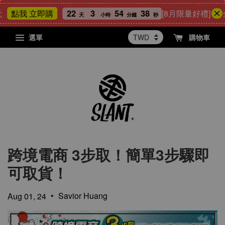
22
3
54
37
[8月限量好禮] ★ 
點我 立即購
天
小時
分鐘
秒
選單
購物車
跨境電商 3步取！簡單3步驟即
可取貨！
•
Savior Huang
Aug 01, 24