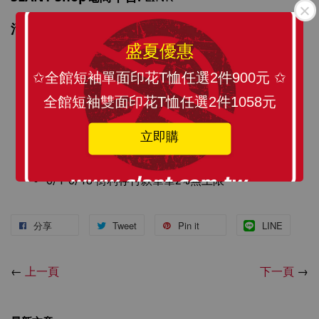
活動內容:
盛夏優惠
6/5 街口會員日，回饋加碼最高4%無上限
(街利存帳
戶加碼)
✩全館短袖單面印花T恤任選2件900元 ✩
6/18 領最高 $1,100 電商街口券 
(滿 $2,000 折 
全館短袖雙面印花T恤任選2件1058元
$200*3 / 滿 $5,000 折 $500*1,共4張)
6/18 最高回饋 
15%
(街口券10%+
王道銀行5%
)
立即購
6/18 滿額登記抽 Gogoro
6/1-6/18 街利存付款筆筆2%無上限
分享
Tweet
Pin it
LINE
←
上一頁
下一頁
→