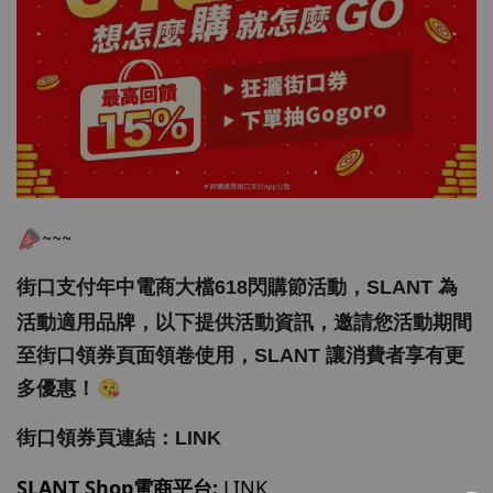
~~~
街口支付年中電商大檔618閃購節活動，
SLANT
為
活動適用品牌，以下提供活動資訊，
邀請您活動期間
至街口領券頁面領卷使用，SLANT 讓消費者享有更
多優惠！
街口領券頁連結：
LINK
SLANT Shop電商平台:
LINK