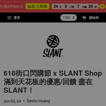
選2件900元
24
8
7
20
[8月
點我 立即購
天
小時
分鐘
秒
選單
購物車
618街口閃購節 x SLANT Shop
滿到天花板的優惠/回饋 盡在
SLANT！
•
Savior Huang
Jun 03, 24