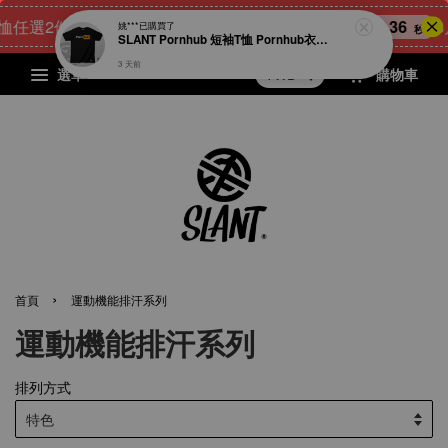
恤任選2件900元
21
21
31
36
[
點我 立即購
姚***
已購買了
天
小時
分鐘
秒
SLANT Pornhub 短袖T恤 Pornhub衣服 宅男專屬T恤 成人T恤 男人的T恤 很78的T恤 男人幫 限量出品
3 天前
選單
購物車
›
首頁
運動機能排汗系列
運動機能排汗系列
排列方式