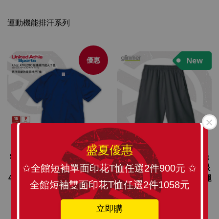
運動機能排汗系列
優惠
盛夏優惠
SLANT UnitedAthle 日本
SLANT Gilmmer 抗UV機
吸濕排汗T恤 UA 5900
能運動短褲 4.4oz透氣網眼
✩全館短袖單面印花T恤任選2件900元 ✩
4.1oz.UV防護 素面T 運動T
布(有口袋) 排汗快乾短褲 運
全館短袖雙面印花T恤任選2件1058元
恤 透氣T恤
動休閒居家短褲 4色可選
NT$ 390
從
NT$ 190
起
NT$ 599
從
NT$ 300
起
立即購
加入購物車
加入購物車