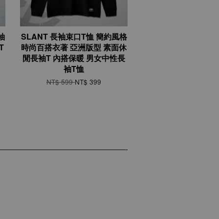
袖
SLANT 長袖束口T恤 簡約風格
T
時尚百搭衣著 亞洲版型 素面休
閒長袖T 內搭保暖 男女中性長
袖T恤
NT$ 599
NT$ 399