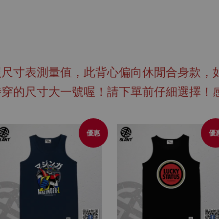
照尺寸表測量值，此背心偏向休閒合身款，
時穿的尺寸大一號喔！請下單前仔細選擇！
優惠
優