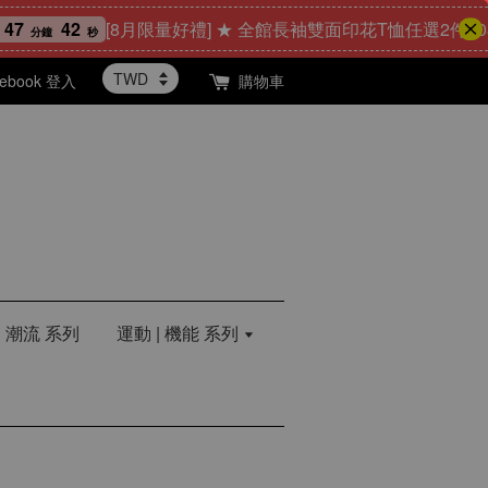
41
[8月限量好禮] ★ 全館長袖雙面印花T恤任選2件1088元
鐘
秒
cebook 登入
購物車
| 潮流 系列
運動 | 機能 系列