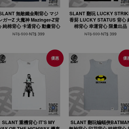
SLANT 無敵鐵金剛背心 マジ
SLANT 翻玩 LUCKY STRIK
ンガーZ 大魔神 Mazinger-Z背
香菸 LUCKY STATUS 背心 
心 純棉背心 卡通背心 動畫背心
棉背心 幸運背心 限量出品
NT$ 599
NT$ 399
NT$ 599
NT$ 399
優惠
優
SLANT 重機背心 IT'S MY
SLANT 翻玩蝙蝠俠BATMA
WAY OR THE HIGHWAY 機車
無袖背心 印花背心 純棉背心 