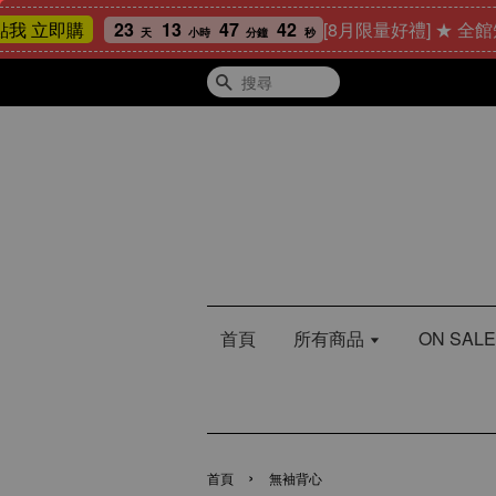
23
13
47
41
[8月限量好禮] ★ 全館短袖
立即購
天
小時
分鐘
秒
搜尋
首頁
所有商品
ON SA
›
首頁
無袖背心