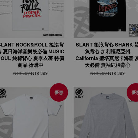
SLANT ROCK&ROLL 搖滾背
SLANT 衝浪背心 SHARK 
心 夏日海洋音樂祭必備 MUSIC
魚背心 加利福尼亞州
SOUL 純棉背心 夏季衣著 特價
California 聖塔莫尼卡海灘 
商品 搶購中
天必備 無袖純棉背心
NT$ 599
NT$ 399
NT$ 599
NT$ 399
優惠
優