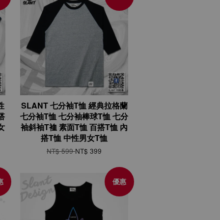
性
SLANT 七分袖T恤 經典拉格蘭
搭
七分袖T恤 七分袖棒球T恤 七分
女
袖斜袖T裇 素面T恤 百搭T恤 內
搭T恤 中性男女T恤
NT$ 599
NT$ 399
惠
優惠