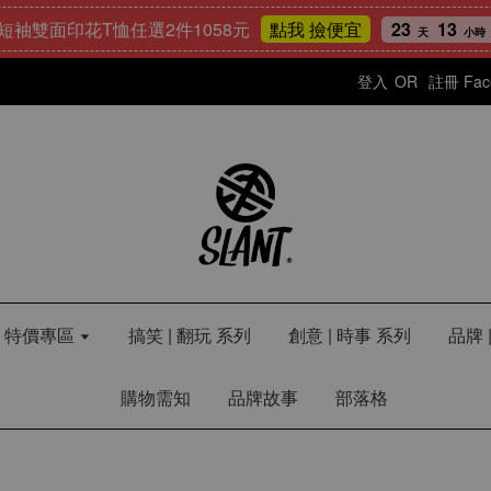
雙面印花T恤任選2件1058元
23
13
47
點我 撿便宜
天
小時
分
登入
OR
註冊
Fa
LE 特價專區
搞笑 | 翻玩 系列
創意 | 時事 系列
品牌 
購物需知
品牌故事
部落格