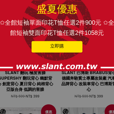
盛夏優惠
優惠
優
✩全館短袖單面印花T恤任選2件900元 ✩
館短袖雙面印花T恤任選2件1058元
立即購
SLANT 翻玩 極度害臊
SLANT 巴博斯 BRABUS背
SUPERSHY 翻玩背心 幽默背
德國奔馳賓士專屬改裝廠 汽
心 創意背心 夏日背心 純棉背心
品牌背心 改裝車背心 巴博斯
亞版合身 低調的害臊
心
NT$ 599
NT$ 399
NT$ 599
NT$ 399
優惠
優