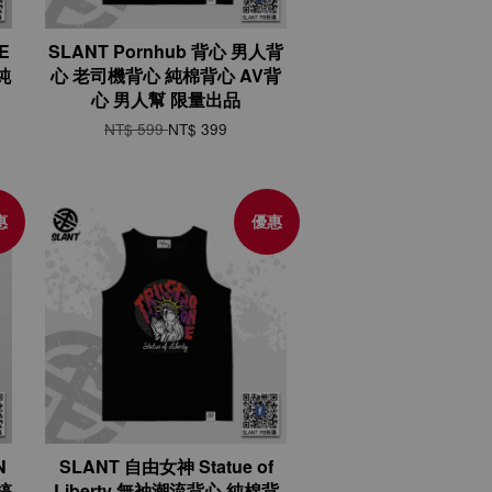
E
SLANT Pornhub 背心 男人背
純
心 老司機背心 純棉背心 AV背
心 男人幫 限量出品
NT$ 599
NT$ 399
惠
優惠
N
SLANT 自由女神 Statue of
搞
Liberty 無袖潮流背心 純棉背