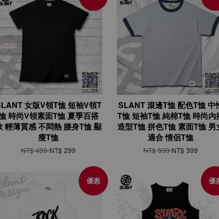
SLANT 女版V領T恤 短袖V領T
SLANT 滾邊T恤 配色T恤 中
恤 時尚V領素面T恤 夏季百搭
T恤 短袖T恤 純棉T恤 時尚內
款 輕薄質感 不悶熱 腰身T恤 顯
造型T恤 拼色T恤 素面T恤 男
瘦T恤
適合 情侶T恤
NT$ 499
NT$ 299
NT$ 599
NT$ 399
優惠
優