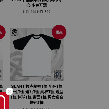
心 多色可選
NT$ 599
NT$ 399
惠
優惠
再偽
SLANT 拉克蘭袖T恤 配色T恤
髏
中性T恤 短袖T恤 純棉T恤 造型
背
T恤 棒球T恤 素面T恤 男女適合
拼色T恤
NT$ 499
NT$ 399