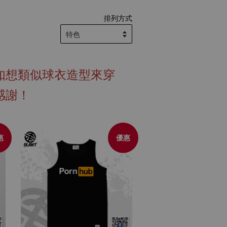
排列方式
如想類似球衣造型來穿
感謝！
惠
優惠