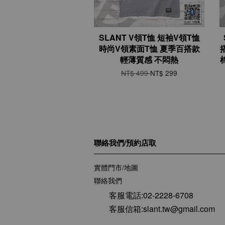
SLANT V領T恤 短袖V領T恤
時尚V領素面T恤 夏季百搭款
輕薄質感 不悶熱
NT$ 499
NT$ 299
聯絡我們/預約店取
實體門市/地圖
聯絡我們
客服電話:02-2228-6708
客服信箱:slant.tw@gmail.com