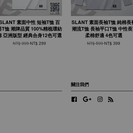
SLANT 素面中性 短袖T恤 百
SLANT 素面長袖T恤 純棉長
搭T恤 潮牌品質 100%精梳環紡
潮流T恤 長袖平口T恤 中性長
棉 亞洲版型 經典合身12色可選
柔棉舒適 4色可選
NT$ 399
NT$ 299
NT$ 599
NT$ 399
關注我們
Facebook
Google
Instagram
RSS