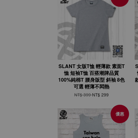
SLANT 女版T恤 輕薄款 素面T
恤 短袖T恤 百搭潮牌品質
100%純棉T 腰身版型 斜袖 8色
可選 輕薄不悶熱
NT$ 399
NT$ 299
優惠