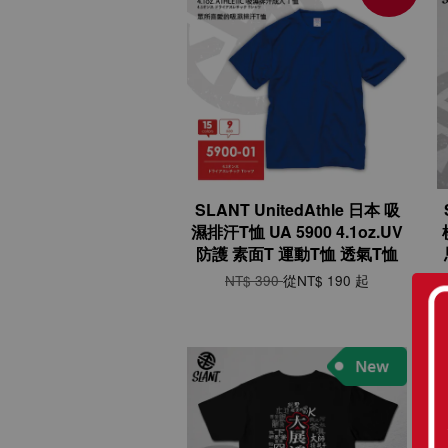
SLANT UnitedAthle 日本 吸
濕排汗T恤 UA 5900 4.1oz.UV
防護 素面T 運動T恤 透氣T恤
NT$ 390
從
NT$ 190
起