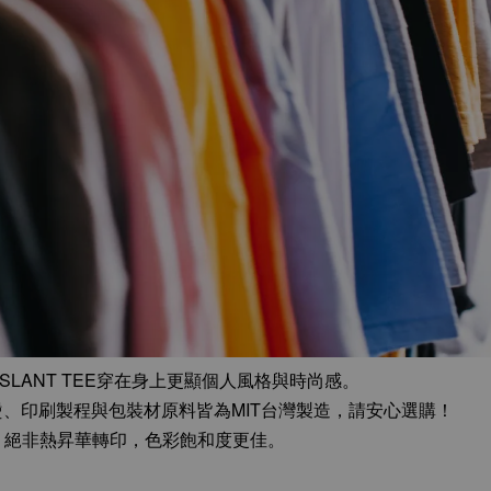
LANT TEE穿在身上更顯個人風格與時尚感。
整燙、印刷製程與包裝材原料皆為MIT台灣製造，請安心選購！
，絕非熱昇華轉印，色彩飽和度更佳。