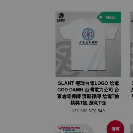
SLANT 翻玩台電LOGO 尬電
GOD DAMN 台灣電力公司 台
東尬電禪師 濟顛襌師 尬電T恤
搞笑T恤 創意T恤
NT$ 699
NT$ 549
優惠