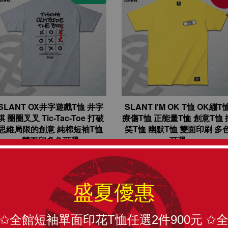
SLANT OX井字遊戲T恤 井字
SLANT I'M OK T恤 OK繃T
棋 圈圈叉叉 Tic-Tac-Toe 打破
療傷T恤 正能量T恤 創意T恤 
思維局限的創意 純棉短袖T恤
笑T恤 幽默T恤 雙面印刷 多
雙面印多色可選
可選
NT$ 799
NT$ 599
NT$ 799
NT$ 599
優惠
優
盛夏優惠
✩全館短袖單面印花T恤任選2件900元 ✩