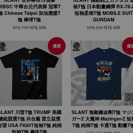
WBSC 中華台北代表隊 冠軍T
袖T恤 日本動畫鋼彈 RX-78-
恤 Chinese Taipei 加油應援T
短袖柔棉T恤 MOBILE SUIT
恤 棒球T恤
GUNDAM
NT$ 799
NT$ 599
NT$ 699
NT$ 499
優惠
優
SLANT 川普T恤 TRUMP 美國
SLANT 無敵鐵金剛T恤 マジ
總統競選T恤 共合黨 普立茲獎
ガーZ 大魔神 Mazinger-Z 短
有望 USA FIGHT短袖T恤 純棉
T恤 純棉T恤 卡通T恤 動畫T
短袖T恤 趣味T恤