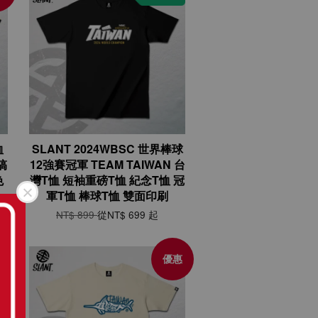
恤
SLANT 2024WBSC 世界棒球
搞
12強賽冠軍 TEAM TAIWAN 台
色
灣T恤 短袖重磅T恤 紀念T恤 冠
軍T恤 棒球T恤 雙面印刷
NT$ 899
從
NT$ 699
起
惠
優惠
全