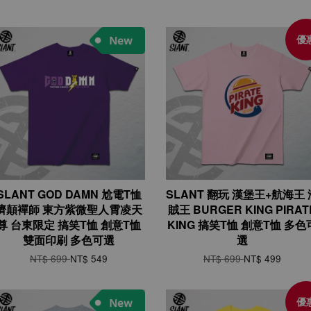
優
SLANT GOD DAMN 尬電T恤
SLANT 翻玩 漢堡王+航海王 
濟顛襌師 東方紫微聖人霄凌天
賊王 BURGER KING PIRAT
尊 台東限定 搞笑T恤 創意T恤
KING 搞笑T恤 創意T恤 多色
雙面印刷 多色可選
選
NT$ 699
NT$ 549
NT$ 699
NT$ 499
優