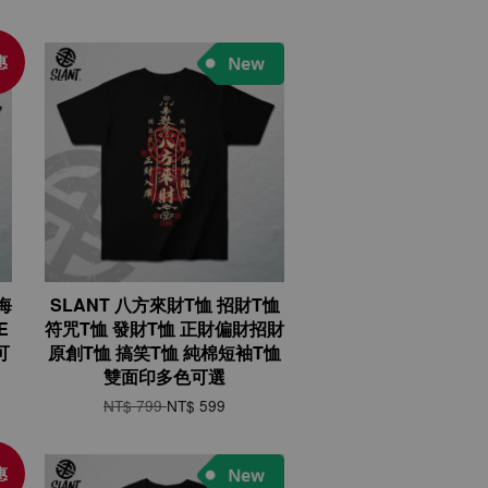
惠
海
SLANT 八方來財T恤 招財T恤
E
符咒T恤 發財T恤 正財偏財招財
可
原創T恤 搞笑T恤 純棉短袖T恤
雙面印多色可選
NT$ 799
NT$ 599
惠