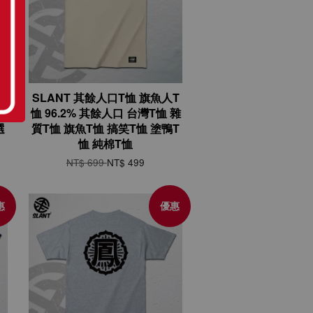
斯
SLANT 其餘人口T恤 旗魚人T
)
恤 96.2% 其餘人口 台灣T恤 雜
選
質T恤 旗魚T恤 搞笑T恤 塗鴨T
恤 純棉T恤
NT$ 699
NT$ 499
惠
優惠