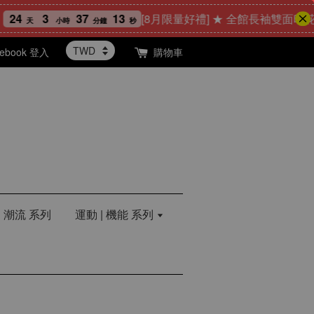
37
12
[8月限量好禮] ★ 全館長袖雙面印花T恤任選2
小時
分鐘
秒
cebook 登入
購物車
| 潮流 系列
運動 | 機能 系列