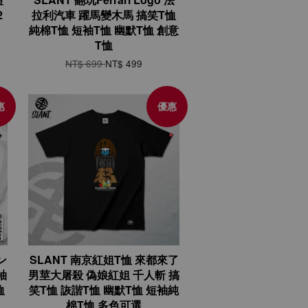
2
拉利汽車 躍馬變木馬 搞笑T恤
純棉T恤 短袖T恤 幽默T恤 創意
T恤
NT$ 699
NT$ 499
惠
優惠
ン
SLANT 南京紅姐T恤 來都來了
袖
男莖大屠殺 偽娘紅姐 千人斬 搞
恤
笑T恤 詼諧T恤 幽默T恤 短袖純
棉T恤 多色可選