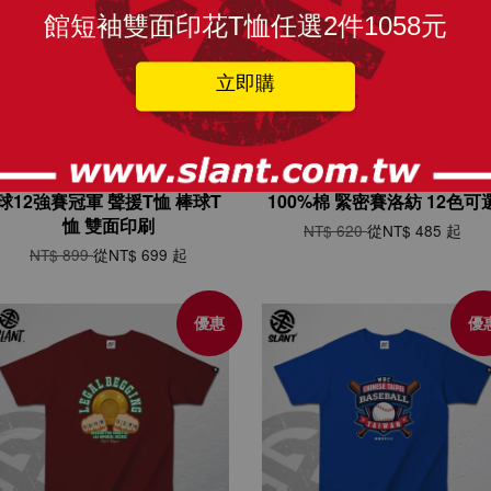
館短袖雙面印花T恤任選2件1058元
立即購
SLANT TEAM TAIWAN 短袖
SLANT North Harbour 諾
重磅T恤 台灣T恤 2024世界棒
哈波 重磅寬版落肩T恤(7.1oz
球12強賽冠軍 聲援T恤 棒球T
100%棉 緊密賽洛紡 12色可
恤 雙面印刷
NT$ 620
從
NT$ 485
起
NT$ 899
從
NT$ 699
起
優惠
優