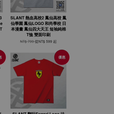
3
SLANT 熱血高校2 鳳仙高校 鳳
e
仙學園 鳳仙LOGO 和尚學校 日
T
本漫畫 鳳仙四大天王 短袖純棉
T恤 雙面印刷
NT$ 799
從
NT$ 599
起
惠
優惠
短
SLANT 翻玩Ferrari Logo 法