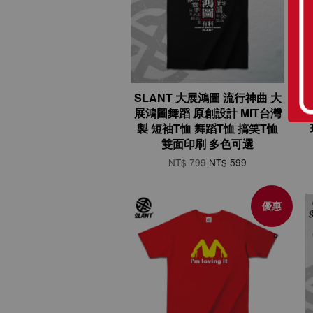
SLANT 大展鴻圖 流行神曲 大
展鴻圖舞蹈 原創設計 MIT台灣
製 短袖T恤 舞蹈T恤 搞笑T恤
雙面印刷 多色可選
NT$ 799
NT$ 599
優惠