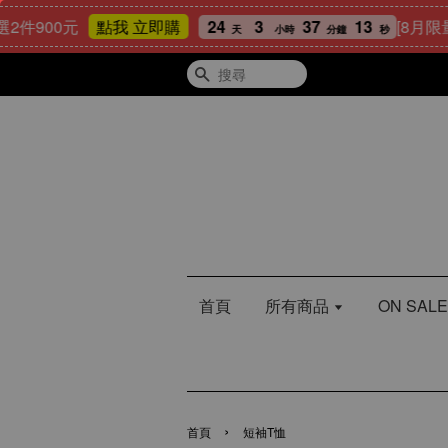
元
24
3
37
12
[8月限量好禮] 
點我 立即購
天
小時
分鐘
秒
搜尋
首頁
所有商品
ON SA
›
首頁
短袖T恤