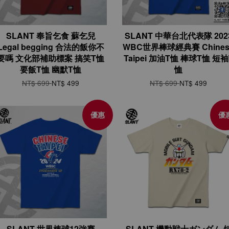
SLANT 奉旨乞食 蘇乞兒
SLANT 中華台北代表隊 202
Legal begging 合法的飯你不
WBC世界棒球經典賽 Chines
要嗎 文化部補助標案 搞笑T恤
Taipei 加油T恤 棒球T恤 短袖
要飯T恤 幽默T恤
恤
NT$ 699
NT$ 499
NT$ 699
NT$ 499
優惠
優
SLANT 世界棒球12強賽
SLANT 機動戦士ガンダム 