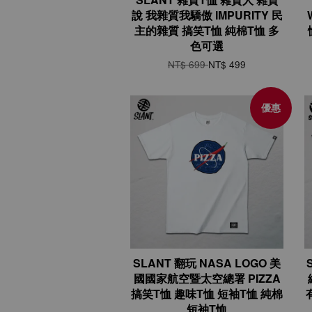
說 我雜質我驕傲 IMPURITY 民
主的雜質 搞笑T恤 純棉T恤 多
色可選
NT$ 699
NT$ 499
優惠
SLANT 翻玩 NASA LOGO 美
國國家航空暨太空總署 PIZZA
搞笑T恤 趣味T恤 短袖T恤 純棉
短袖T恤