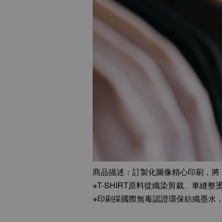
商品描述：訂製化圖像精心印刷，將 S
※T-SHIRT原料從織染剪裁、車縫
※印刷採國際無毒認證環保紡織墨水