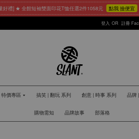
★ 全館短袖雙面印花T恤任選2件1058元
24
3
點我 撿便宜
天
登入
OR
註冊
Fa
LE 特價專區
搞笑 | 翻玩 系列
創意 | 時事 系列
品牌 
購物需知
品牌故事
部落格