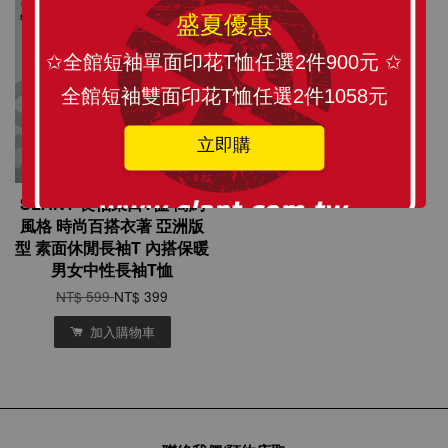
優惠
盛夏優惠
✩全館短袖單面印花T恤任選2件900元 ✩
全館短袖雙面印花T恤任選2件1058元
立即購
SLANT 長袖束口T恤 簡約
風格 時尚百搭衣著 亞洲版
型 素面休閒長袖T 內搭保暖
男女中性長袖T恤
NT$ 599
NT$ 399
加入購物車