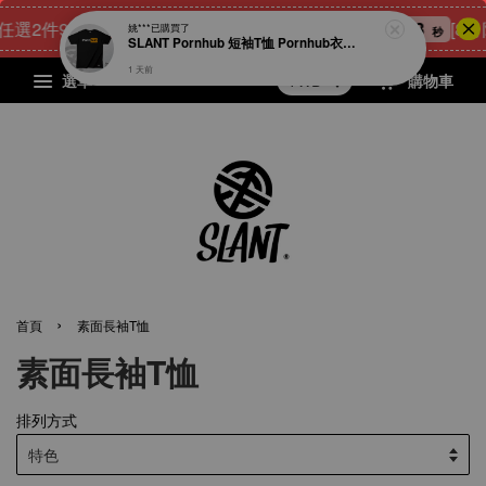
選2件900元
23
16
43
43
[8月
點我 立即購
姚***
已購買了
天
小時
分鐘
秒
SLANT Pornhub 短袖T恤 Pornhub衣服 宅男專屬T恤 成人T恤 男人的T恤 很78的T恤 男人幫 限量出品
1 天前
選單
購物車
›
首頁
素面長袖T恤
素面長袖T恤
排列方式