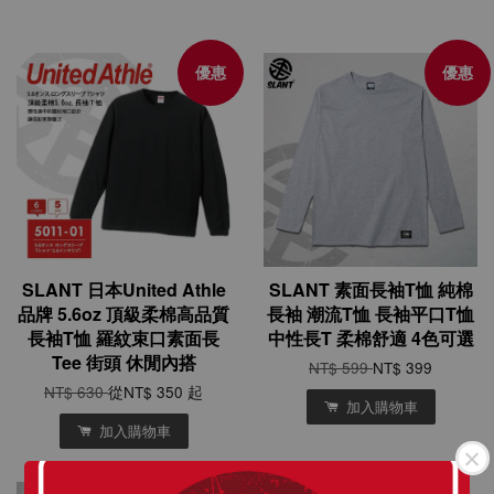
優惠
優惠
SLANT 日本United Athle
SLANT 素面長袖T恤 純棉
品牌 5.6oz 頂級柔棉高品質
長袖 潮流T恤 長袖平口T恤
長袖T恤 羅紋束口素面長
中性長T 柔棉舒適 4色可選
Tee 街頭 休閒內搭
NT$ 599
NT$ 399
NT$ 630
從
NT$ 350
起
加入購物車
加入購物車