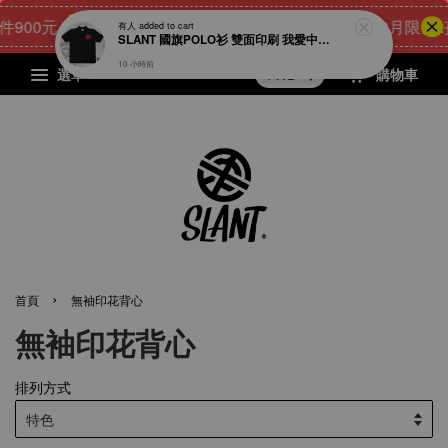
0元
24
7
56
29
[8月限量好禮]
點我 立即購
天
小時
分鐘
秒
選單
購物車
›
首頁
無袖印花背心
無袖印花背心
排列方式