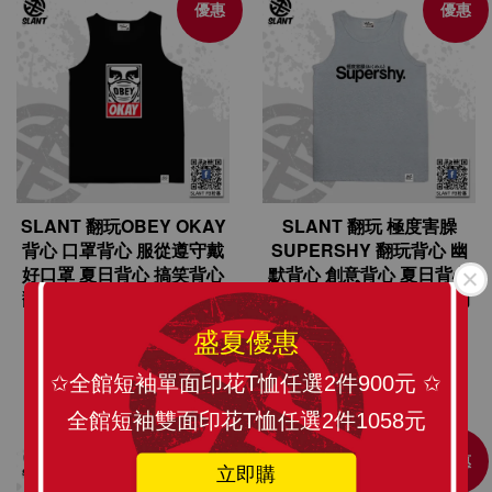
優惠
優惠
SLANT 翻玩OBEY OKAY
SLANT 翻玩 極度害臊
背心 口罩背心 服從遵守戴
SUPERSHY 翻玩背心 幽
好口罩 夏日背心 搞笑背心
默背心 創意背心 夏日背心
翻玩背心 純棉背心 潮流背
純棉背心 亞版合身 低調的
心
害臊
盛夏優惠
NT$ 599
NT$ 399
NT$ 599
NT$ 399
✩全館短袖單面印花T恤任選2件900元 ✩
加入購物車
加入購物車
全館短袖雙面印花T恤任選2件1058元
優惠
優惠
立即購