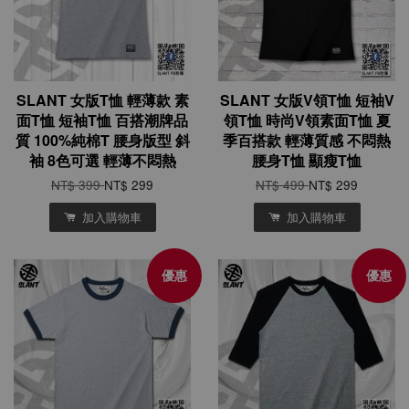
SLANT 女版T恤 輕薄款 素
SLANT 女版V領T恤 短袖V
面T恤 短袖T恤 百搭潮牌品
領T恤 時尚V領素面T恤 夏
質 100%純棉T 腰身版型 斜
季百搭款 輕薄質感 不悶熱
袖 8色可選 輕薄不悶熱
腰身T恤 顯瘦T恤
NT$ 399
NT$ 299
NT$ 499
NT$ 299
加入購物車
加入購物車
優惠
優惠