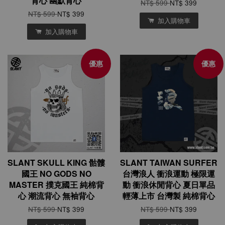
背心 幽默背心
NT$ 599
NT$ 399
NT$ 599
NT$ 399
加入購物車
加入購物車
優惠
優惠
SLANT SKULL KING 骷髏
SLANT TAIWAN SURFER
國王 NO GODS NO
台灣浪人 衝浪運動 極限運
MASTER 撲克國王 純棉背
動 衝浪休閒背心 夏日單品
心 潮流背心 無袖背心
輕薄上市 台灣製 純棉背心
NT$ 599
NT$ 399
NT$ 599
NT$ 399