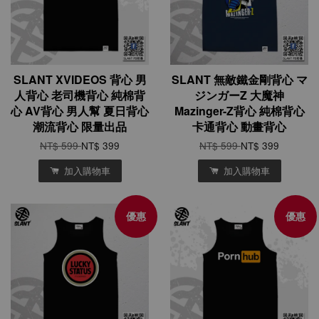
SLANT XVIDEOS 背心 男
SLANT 無敵鐵金剛背心 マ
人背心 老司機背心 純棉背
ジンガーZ 大魔神
心 AV背心 男人幫 夏日背心
Mazinger-Z背心 純棉背心
潮流背心 限量出品
卡通背心 動畫背心
NT$ 599
NT$ 399
NT$ 599
NT$ 399
加入購物車
加入購物車
優惠
優惠