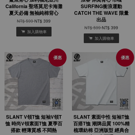
California 聖塔莫尼卡海灘
SURFING衝浪運動
夏天必備 無袖純棉背心
CATCH THE WAVE 限量
出品
NT$ 599
NT$ 399
NT$ 599
NT$ 399
加入購物車
加入購物車
優惠
優惠
SLANT V領T恤 短袖V領T
SLANT 素面中性 短袖T恤
恤 時尚V領素面T恤 夏季百
百搭T恤 潮牌品質 100%精
搭款 輕薄質感 不悶熱
梳環紡棉 亞洲版型 經典合