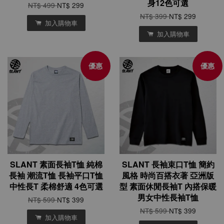
身12色可選
NT$ 499
NT$ 299
NT$ 399
NT$ 299
加入購物車
加入購物車
優惠
優惠
SLANT 素面長袖T恤 純棉
SLANT 長袖束口T恤 簡約
長袖 潮流T恤 長袖平口T恤
風格 時尚百搭衣著 亞洲版
中性長T 柔棉舒適 4色可選
型 素面休閒長袖T 內搭保暖
男女中性長袖T恤
NT$ 599
NT$ 399
NT$ 599
NT$ 399
加入購物車