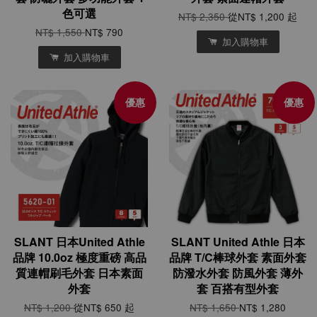
色可選
NT$ 2,350
從
NT$ 1,200
起
NT$ 1,550
NT$ 790
加入購物車
加入購物車
優惠
優惠
SLANT 日本United Athle
SLANT United Athle 日本
品牌 10.0oz 極度重磅 高品
品牌 T/C棒球外套 素面外套
質連帽刷毛外套 日本素面
防潑水外套 防風外套 薄外
外套
套 百搭有型外套
NT$ 1,200
從
NT$ 650
起
NT$ 1,650
NT$ 1,280