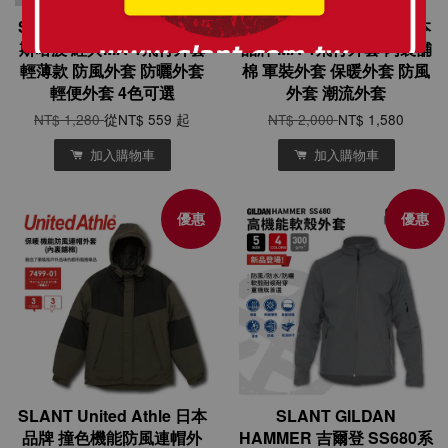
SLANT North Harbour 諾
SLANT United Athle 日本
斯哈波 經典MA-1飛行外套
品牌 MA-1飛行外套 內裏舖
輕薄款 防風外套 防曬外套
棉 軍裝外套 保暖外套 防風
輕便外套 4色可選
外套 潮流外套
NT$ 1,280
從
NT$ 559
起
NT$ 2,000
NT$ 1,580
加入購物車
加入購物車
優惠
優惠
SLANT United Athle 日本
SLANT GILDAN
品牌 撞色機能防風連帽外
HAMMER 吉爾登 SS680系