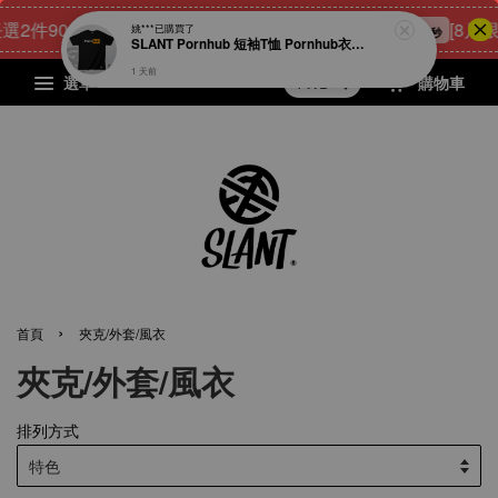
2件900元
23
8
47
28
[8月限
點我 立即購
姚***
已購買了
天
小時
分鐘
秒
SLANT Pornhub 短袖T恤 Pornhub衣服 宅男專屬T恤 成人T恤 男人的T恤 很78的T恤 男人幫 限量出品
1 天前
選單
購物車
›
首頁
夾克/外套/風衣
夾克/外套/風衣
排列方式