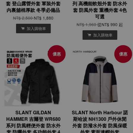
套 登山露營外套 軍裝外套
列 高機能軟殼外套 防水外
內裏舖棉厚款 冬季必備品
套 防風外套 重機外套 4色
可選
NT$ 2,500
NT$ 1,880
NT$ 1,960
從
NT$ 990
起
加入購物車
加入購物車
優惠
優惠
SLANT GILDAN
SLANT North Harbour 諾
HAMMER 吉爾登 WR680
斯哈波 NH1300 戶外休閒
系列 防風輕便外套 防水外
外套 防潑水外套 防風保暖
套 防曬外套 多功能外套 4
外套 素面連帽外套