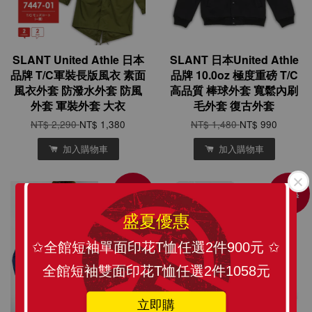
SLANT United Athle 日本
SLANT 日本United Athle
品牌 T/C軍裝長版風衣 素面
品牌 10.0oz 極度重磅 T/C
風衣外套 防潑水外套 防風
高品質 棒球外套 寬鬆內刷
外套 軍裝外套 大衣
毛外套 復古外套
NT$ 2,290
NT$ 1,380
NT$ 1,480
NT$ 990
加入購物車
加入購物車
優惠
優惠
盛夏優惠
✩全館短袖單面印花T恤任選2件900元 ✩
全館短袖雙面印花T恤任選2件1058元
立即購