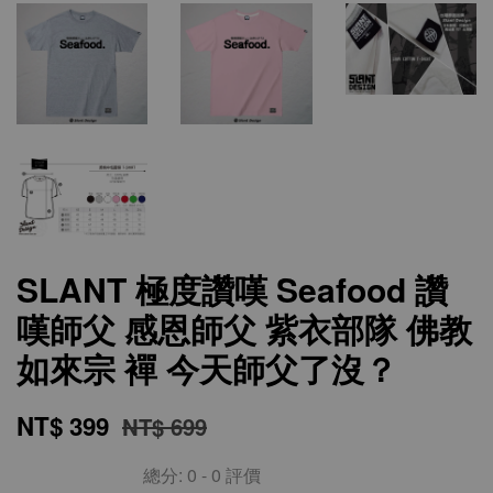
SLANT 極度讚嘆 Seafood 讚
嘆師父 感恩師父 紫衣部隊 佛教
如來宗 襌 今天師父了沒？
NT$ 399
NT$ 699
總分:
0
-
0
評價