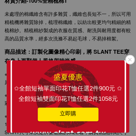
材質介紹-100%全精梳棉T
SLANT 素面中性 短袖T恤 百搭T恤 潮牌品質
100%精梳環紡棉 亞洲版型 經典合身12色可選
未處理的棉纖維含有許多雜質，纖維也長短不一，所以可用
精梳機將雜質除掉，梳理棉纖維，以紡出較更均勻精細的精
-
+
梳棉紗。精梳棉紗製成的衣服在質感、耐洗與耐用度都有較
NT$ 199
NT$ 299
高的品質水準，經多次洗滌不易起毛球，不易掉棉絮。
商品描述：訂製化圖像精心印刷，將 SLANT TEE穿
加入購物車
在身上更顯個人風格與時尚感。
※T-SHIRT原料從織染剪裁、車縫整燙、印刷製程與包裝材
盛夏優惠
原料皆為MIT台灣製造，請安心選購！
✩全館短袖單面印花T恤任選2件900元 ✩
※印刷採國際無毒認證環保紡織墨水，絕非熱昇華轉印，色
全館短袖雙面印花T恤任選2件1058元
彩飽和度更佳。
立即購
※尺寸表與實際衣服上下誤差約2cm(縮率值為5-8%內)，
100%純棉T下皆會有正常的縮率，可量測平常所穿著T-
SHIRT尺寸來決定所要選購的SIZE喔，購買前請詳閱尺寸