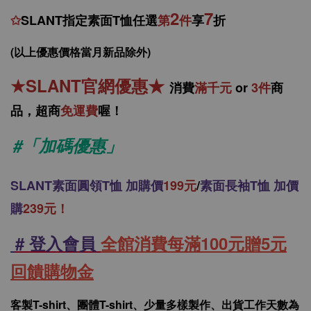
2
7
✩
SLANT指定素面T恤任選
第
件
享
折
(以上優惠價格當月新品除外)
★
SLANT官網優惠
★
消
費
滿千元
or
3件
商
品，
超商
免運費
喔！
#「加碼優惠」
SLANT
素面圓領T恤 加購價
199元
/
素面長袖T恤 加價
購
239元！
# 登入會員
全館消費每滿100元贈5元
回饋購物金
客製T-shirt、團體T-shirt、少量多樣製作、出貨工作天數為