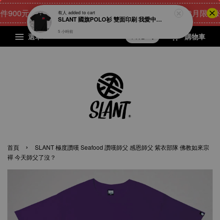
00元
24
13
27
59
[8月限量好禮
點我 立即購
天
小時
分鐘
秒
選單
購物車
›
首頁
SLANT 極度讚嘆 Seafood 讚嘆師父 感恩師父 紫衣部隊 佛教如來宗
襌 今天師父了沒？