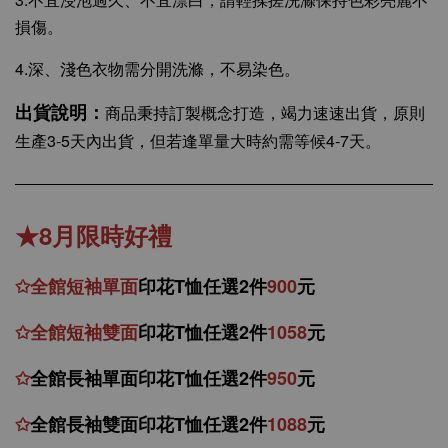
損傷。
4.深、淺色衣物需分開洗滌，不易染色。
出貨說明：
商品秉持訂製概念打造，竭力速速出貨，原則
生產3-5天內出貨，但若逢單量大時約需等候4-7天。
★8月限時好禮
✩
全館
短
袖
單面
印花T恤任選2件
900
元
✩
全館
短袖
雙面
印花T恤
任
選
2件
1058
元
✩
全館
長袖單面印花T恤任
選2件
950
元
✩
全館
長袖雙面印花T恤任
選2件
1088
元