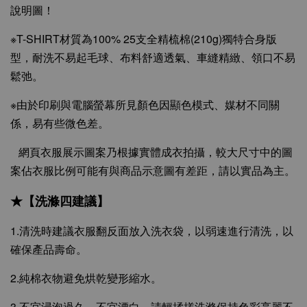
說明圖！
※T-SHIRT材質為100% 25支全精梳棉(210g)獨特合身版
型，耐洗不易起毛球、布料舒適透氣、車縫精緻、領口不易
鬆弛。
※由於印刷與電腦螢幕所見顏色因顯色模式、媒材不同關
係，易有些微色差。
網頁衣服展示圖案乃根據實體成衣拍攝，較大尺寸中的圖
案佔衣服比例可能有與商品示意圖有差距，請以實品為主。
★【洗滌四建議】
1.清洗時建議衣服翻反面放入洗衣袋，以弱速進行清洗，以
確保產品壽命。
2.純棉衣物避免烘乾變形縮水。
3.不宜浸泡過久、不宜漂白，請輕揉搓洗滌保持色彩亮麗不