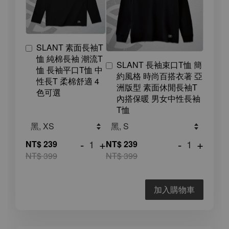
SLANT 素面長袖T
恤 純棉長袖 潮流T
SLANT 長袖束口T恤 簡
恤 長袖平口T恤 中
約風格 時尚百搭衣著 亞
性長T 柔棉舒適 4
洲版型 素面休閒長袖T
色可選
內搭保暖 男女中性長袖
T恤
-
+
-
+
NT$ 239
NT$ 239
NT$ 399
NT$ 399
加入購物車