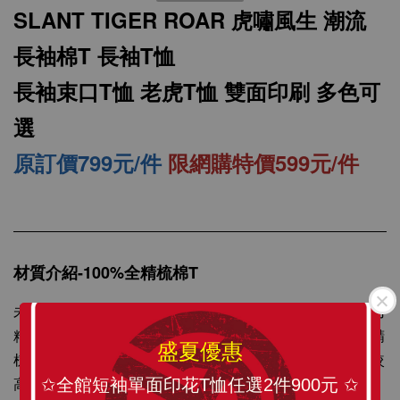
SLANT TIGER ROAR 虎嘯風生 潮流
長袖棉T 長袖T恤
長袖束口T恤 老虎T恤 雙面印刷 多色可
選
原訂價799元/件
限網購特價599元/件
SLANT 素面中性 短袖T恤 百搭T恤 潮牌品質
100%精梳環紡棉 亞洲版型 經典合身12色可選
材質介紹-100%全精梳棉T
-
+
NT$ 199
未處理的棉纖維含有許多雜質，纖維也長短不一，所以可用
NT$ 299
精梳機將雜質除掉，梳理棉纖維，以紡出較更均勻精細的精
盛夏優惠
梳棉紗。精梳棉紗製成的衣服在質感、耐洗與耐用度都有較
加入購物車
高的品質水準，經多次洗滌不易起毛球，不易掉棉絮。
✩全館短袖單面印花T恤任選2件900元 ✩