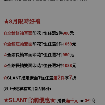
★8月限時好禮
✩
全館
短
袖
單面
印花T恤任選2件
900
元
✩
全館
短袖
雙面
印花T恤
任
選
2件
1058
元
✩
全館
長袖單面印花T恤任
選2件
950
元
✩
全館
長袖雙面印花T恤任
選2件
1088
元
2
7
✩
SLANT指定素面T恤任選
第
件
享
折
(以上優惠價格當月新品除外)
★
SLANT官網優惠
★
消
費
滿千元
or
3件
商