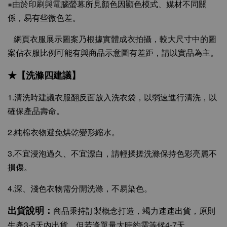
※由於印刷與電腦螢幕所見顏色因顯色模式、媒材不同關
係，易有些微色差。
網頁衣服展示圖案乃根據實體成衣拍攝，較大尺寸中的圖
案佔衣服比例可能有與商品示意圖有差距，請以實品為主。
★【洗滌四建議】
1.清洗時建議衣服翻反面放入洗衣袋，以弱速進行清洗，以
確保產品壽命。
2.純棉衣物避免烘乾變形縮水。
3.不宜浸泡過久、不宜漂白，請輕揉搓洗滌保持色彩亮麗不
損傷。
4.深、淺色衣物需分開洗滌，不易染色。
出貨說明：
商品秉持訂製概念打造，竭力速速出貨，原則
生產3-5天內出貨，但若逢單量大時約需等候4-7天。