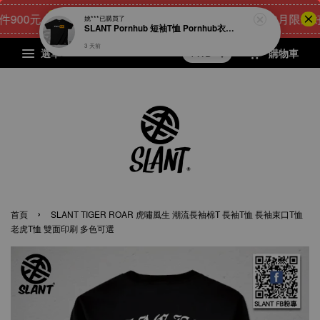
00元
21
21
10
51
[8月限量好禮
點我 立即購
天
小時
分鐘
秒
選單
購物車
›
首頁
SLANT TIGER ROAR 虎嘯風生 潮流長袖棉T 長袖T恤 長袖束口T恤
老虎T恤 雙面印刷 多色可選