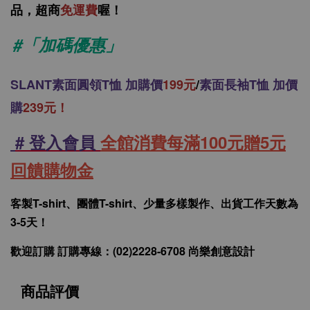
品，
超商
免運費
喔！
#「加碼優惠」
SLANT
素面圓領T恤 加購價
199元
/
素面長袖T恤 加價
購
239元！
# 登入會員
全館消費每滿100元贈5元
回饋購物金
客製T-shirt、團體T-shirt、少量多樣製作、出貨工作天數為
3-5天！
歡迎訂購 訂購專線：(02)2228-6708 尚樂創意設計
商品評價