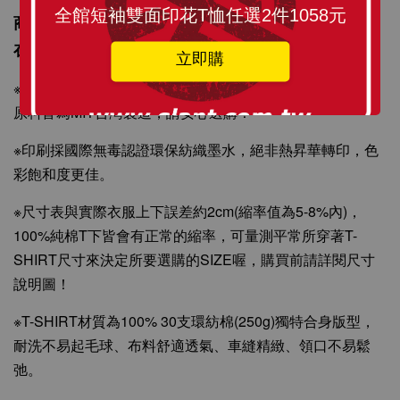
全館短袖雙面印花T恤任選2件1058元
商品描述：訂製化圖像精心印刷，將 SLANT TEE穿
在身上更顯個人風格與時尚感。
立即購
※T-SHIRT原料從織染剪裁、車縫整燙、印刷製程與包裝材
原料皆為MIT台灣製造，請安心選購！
※印刷採國際無毒認證環保紡織墨水，絕非熱昇華轉印，色
彩飽和度更佳。
※尺寸表與實際衣服上下誤差約2cm(縮率值為5-8%內)，
100%純棉T下皆會有正常的縮率，可量測平常所穿著T-
SHIRT尺寸來決定所要選購的SIZE喔，購買前請詳閱尺寸
說明圖！
※T-SHIRT材質為100% 30支環紡棉(250g)獨特合身版型，
耐洗不易起毛球、布料舒適透氣、車縫精緻、領口不易鬆
弛。