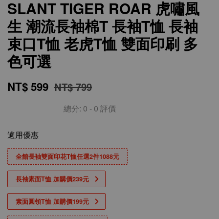
SLANT TIGER ROAR 虎嘯風
生 潮流長袖棉T 長袖T恤 長袖
束口T恤 老虎T恤 雙面印刷 多
色可選
NT$ 599
NT$ 799
總分:
0
-
0
評價
適用優惠
全館長袖雙面印花T恤任選2件1088元
長袖素面T恤 加購價239元
素面圓領T恤 加購價199元