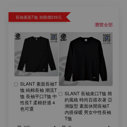
長袖素面T恤 加購價239元
瀏覽全部
SLANT 素面長袖T
恤 純棉長袖 潮流T
SLANT 長袖束口T恤 簡
恤 長袖平口T恤 中
約風格 時尚百搭衣著 亞
性長T 柔棉舒適 4
洲版型 素面休閒長袖T
色可選
內搭保暖 男女中性長袖
T恤