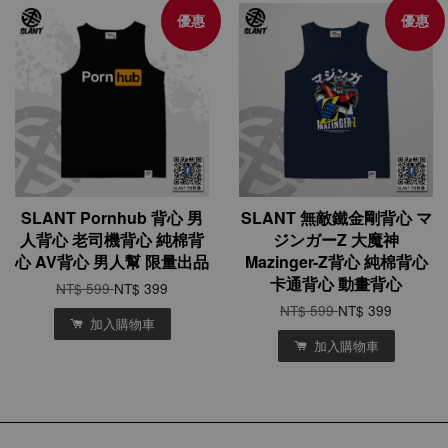
優惠
優惠
SLANT Pornhub 背心 男
SLANT 無敵鐵金剛背心 マ
人背心 老司機背心 純棉背
ジンガーZ 大魔神
心 AV背心 男人幫 限量出品
Mazinger-Z背心 純棉背心
卡通背心 動畫背心
NT$ 599
NT$ 399
NT$ 599
NT$ 399
加入購物車
加入購物車