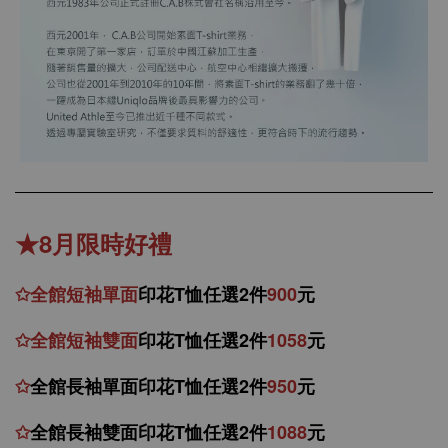
★8月限時好禮
✩
全館
短
袖
單面
印花T恤任選2件
900
元
✩
全館
短袖
雙面
印花T恤
任
選
2件
1058
元
✩
全館
長袖單面印花T恤任
選2件
950
元
✩
全館
長袖雙面印花T恤任
選2件
1088
元