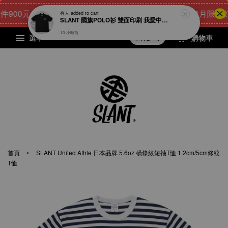
00元
24
7
57
30
[8月限量好禮
點我 立即購
天
小時
分鐘
秒
選單
購物車
›
首頁
SLANT United Athle 日本品牌 5.6oz 橫條紋短袖T恤 1.2cm/5cm條紋
T恤