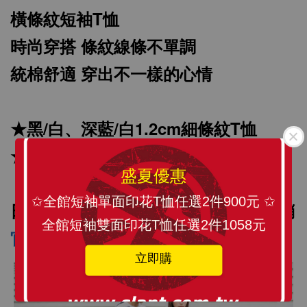
橫條紋短袖T恤
時尚穿搭 條紋線條不單調
統棉舒適 穿出不一樣的心情
★黑/白、深藍/白1.2cm細條紋T恤
SLANT 素面中性 短袖T恤 百搭T恤 潮牌品質
★黑/白、深藍/白5.0cm寬條紋T恤
100%精梳環紡棉 亞洲版型 經典合身12色可選
盛夏優惠
✩全館短袖單面印花T恤任選2件900元 ✩
-
+
日本街頭潮牌 總代理公司原廠出貨經銷
NT$ 199
NT$ 299
全館短袖雙面印花T恤任選2件1058元
官方售價740
經銷優惠價360元
立即購
加入購物車