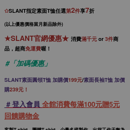
2
7
✩
SLANT指定素面T恤任選
第
件
享
折
(以上優惠價格當月新品除外)
★
SLANT官網優惠
★
消
費
滿千元
or
3件
商
品，
超商
免運費
喔！
#「加碼優惠」
SLANT
素面圓領T恤 加購價
199元
/
素面長袖T恤 加價
購
239元！
# 登入會員
全館消費每滿100元贈5元
回饋購物金
客製T-shirt、團體T-shirt、少量多樣製作、出貨工作天數為